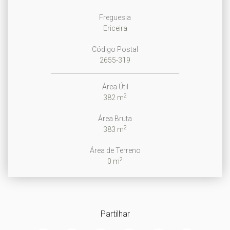
Freguesia
Ericeira
Código Postal
2655-319
Área Útil
2
382 m
Área Bruta
2
383 m
Área de Terreno
2
0 m
Partilhar