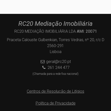
RC20 Mediação Imobiliária
RC20 MEDIAÇÃO IMOBILIÁRIA LDA
AMI: 20071
Praceta Calouste Gulbenkian, Torres Vedras, nº 20, r/c D
2560-291
Lisboa
geral@rc20.pt
261 244 477
(Chamada para a rede fixa nacional)
Centros de Resolução de Litígios
Política de Privacidade