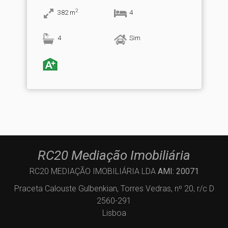
2
382
m
4
4
Sim
RC20 Mediação Imobiliária
RC20 MEDIAÇÃO IMOBILIÁRIA LDA
AMI: 20071
Praceta Calouste Gulbenkian, Torres Vedras, nº 20, r/c D
2560-291
Lisboa