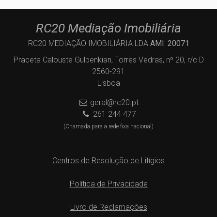
RC20 Mediação Imobiliária
RC20 MEDIAÇÃO IMOBILIÁRIA LDA
AMI: 20071
Praceta Calouste Gulbenkian, Torres Vedras, nº 20, r/c D
2560-291
Lisboa
geral@rc20.pt
261 244 477
(Chamada para a rede fixa nacional)
Centros de Resolução de Litígios
Política de Privacidade
Livro de Reclamações