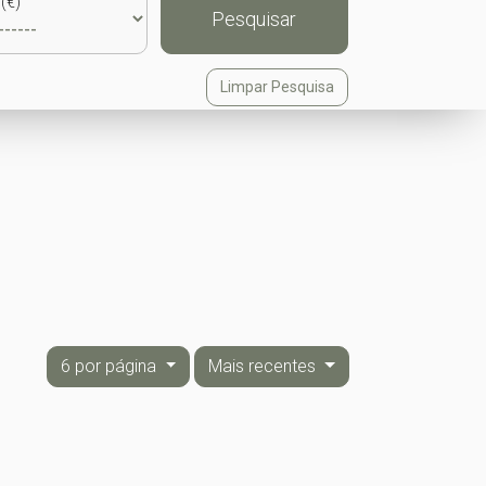
(€)
Pesquisar
Limpar Pesquisa
6 por página
Mais recentes