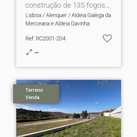
construção de 135 fogos
em Me.​..
Lisboa / Alenquer / Aldeia Galega da
Merceana e Aldeia Gavinha
Ref
: RC2001-204
Terreno
Venda