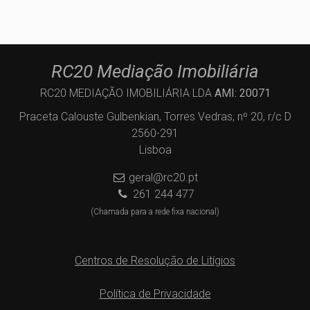
RC20 Mediação Imobiliária
RC20 MEDIAÇÃO IMOBILIÁRIA LDA
AMI: 20071
Praceta Calouste Gulbenkian, Torres Vedras, nº 20, r/c D
2560-291
Lisboa
geral@rc20.pt
261 244 477
(Chamada para a rede fixa nacional)
Centros de Resolução de Litígios
Política de Privacidade