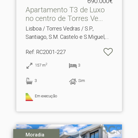
690.000€
Apartamento T3 de Luxo
no centro de Torres Ve.​..
Lisboa / Torres Vedras / S.P.,
Santiago, S.M. Castelo e S.Miguel,
Matacães
Ref
: RC2001-227
2
157
m
3
3
Sim
Em execução
Moradia