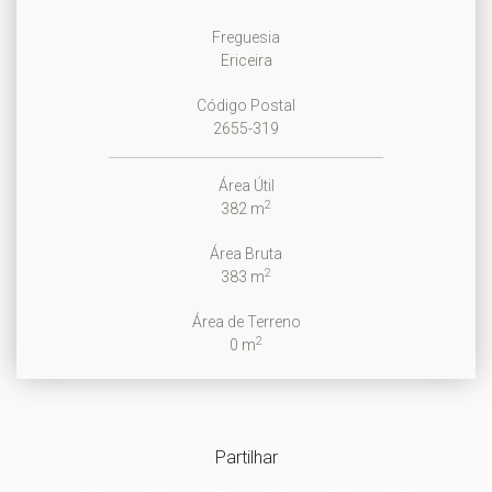
Freguesia
Ericeira
Código Postal
2655-319
Área Útil
2
382 m
Área Bruta
2
383 m
Área de Terreno
2
0 m
Partilhar