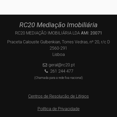
RC20 Mediação Imobiliária
RC20 MEDIAÇÃO IMOBILIÁRIA LDA
AMI: 20071
Praceta Calouste Gulbenkian, Torres Vedras, nº 20, r/c D
2560-291
Lisboa
geral@rc20.pt
261 244 477
(Chamada para a rede fixa nacional)
Centros de Resolução de Litígios
Política de Privacidade