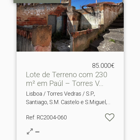
85.000€
Lote de Terreno com 230
m² em Paúl – Torres V.​..
Lisboa / Torres Vedras / S.P.,
Santiago, S.M. Castelo e S.Miguel,
Matacães
Ref
: RC2004-060