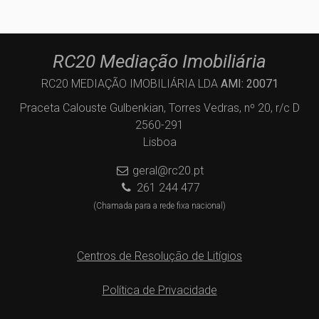
RC20 Mediação Imobiliária
RC20 MEDIAÇÃO IMOBILIÁRIA LDA
AMI: 20071
Praceta Calouste Gulbenkian, Torres Vedras, nº 20, r/c D
2560-291
Lisboa
geral@rc20.pt
261 244 477
(Chamada para a rede fixa nacional)
Centros de Resolução de Litígios
Política de Privacidade