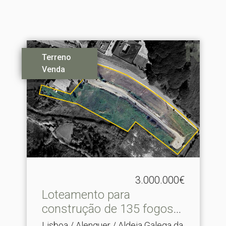
Terreno
Venda
3.000.000€
Loteamento para
construção de 135 fogos
em Me.​..
Lisboa / Alenquer / Aldeia Galega da