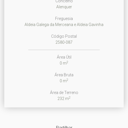
Concelho
Alenquer
Freguesia
Aldeia Galega da Merceana e Aldeia Gavinha
Código Postal
2580-087
Área Útil
2
0 m
Área Bruta
2
0 m
Área de Terreno
2
232 m
Partilhar