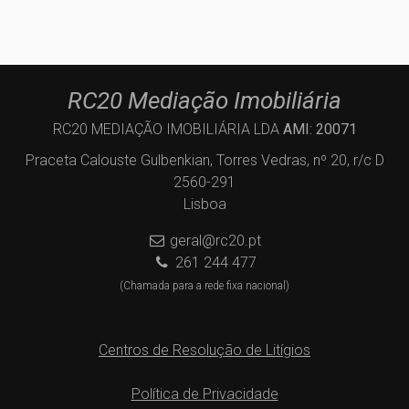
RC20 Mediação Imobiliária
RC20 MEDIAÇÃO IMOBILIÁRIA LDA
AMI: 20071
Praceta Calouste Gulbenkian, Torres Vedras, nº 20, r/c D
2560-291
Lisboa
geral@rc20.pt
261 244 477
(Chamada para a rede fixa nacional)
Centros de Resolução de Litígios
Política de Privacidade