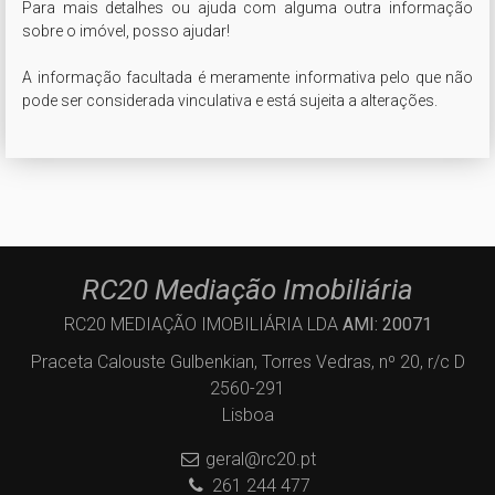
Para mais detalhes ou ajuda com alguma outra informação 
sobre o imóvel, posso ajudar!

A informação facultada é meramente informativa pelo que não 
pode ser considerada vinculativa e está sujeita a alterações.
RC20 Mediação Imobiliária
RC20 MEDIAÇÃO IMOBILIÁRIA LDA
AMI: 20071
Praceta Calouste Gulbenkian, Torres Vedras, nº 20, r/c D
2560-291
Lisboa
geral@rc20.pt
261 244 477