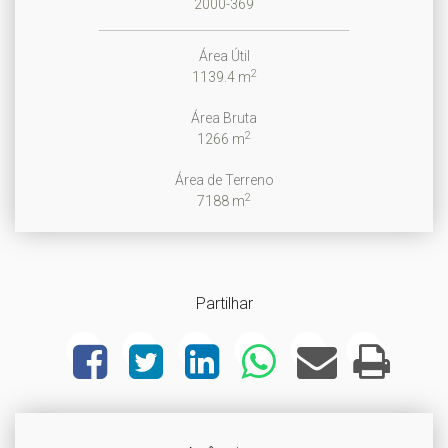
2000-369
Área Útil
2
1139.4 m
Área Bruta
2
1266 m
Área de Terreno
2
7188 m
Partilhar