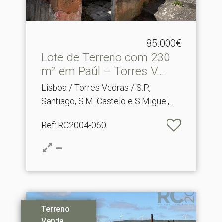
85.000€
Lote de Terreno com 230
m² em Paúl – Torres V.​..
Lisboa / Torres Vedras / S.P.,
Santiago, S.M. Castelo e S.Miguel,
Matacães
Ref
: RC2004-060
Terreno
Venda