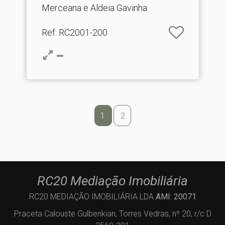
Merceana e Aldeia Gavinha
Ref
: RC2001-200
1
2
RC20 Mediação Imobiliária
RC20 MEDIAÇÃO IMOBILIÁRIA LDA
AMI: 20071
Praceta Calouste Gulbenkian, Torres Vedras, nº 20, r/c D