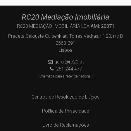
RC20 Mediação Imobiliária
RC20 MEDIAÇÃO IMOBILIÁRIA LDA
AMI: 20071
Praceta Calouste Gulbenkian, Torres Vedras, nº 20, r/c D
2560-291
Lisboa
geral@rc20.pt
261 244 477
(Chamada para a rede fixa nacional)
Centros de Resolução de Litígios
Política de Privacidade
Livro de Reclamações