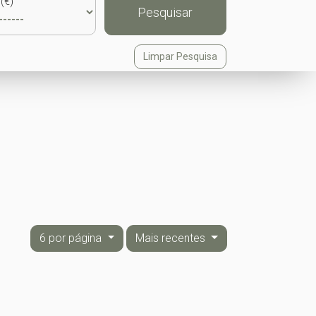
(€)
Pesquisar
Limpar Pesquisa
6 por página
Mais recentes