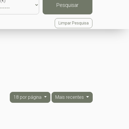
(€)
Pesquisar
Limpar Pesquisa
18 por página
Mais recentes