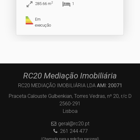
2
285.66
m
1
Em
execução
RC20 Mediação Imobiliária
RC20 MEDIAÇÃO IMOBILIÁRIA LDA
AMI: 20071
Praceta Calouste Gulbenkian, Torres Vedras, nº 20, r/c D
2560-291
Lisboa
geral@rc20.pt
261 244 477
(Chamada para a rede fixa nacional)