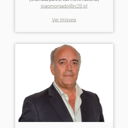
joaomorgado@rc20.pt
Ver Imóveis