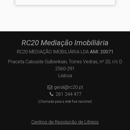
RC20 Mediação Imobiliária
RC20 MEDIAÇÃO IMOBILIÁRIA LDA
AMI: 20071
Praceta Calouste Gulbenkian, Torres Vedras, nº 20, r/c D
2560-291
Lisboa
geral@rc20.pt
261 244 477
(Chamada para a rede fixa nacional)
Centros de Resolução de Litígios