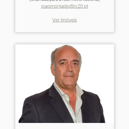
joaomorgado@rc20.pt
Ver Imóveis