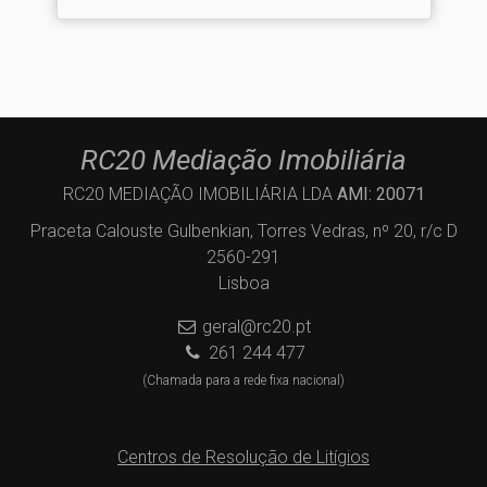
RC20 Mediação Imobiliária
RC20 MEDIAÇÃO IMOBILIÁRIA LDA
AMI: 20071
Praceta Calouste Gulbenkian, Torres Vedras, nº 20, r/c D
2560-291
Lisboa
geral@rc20.pt
261 244 477
(Chamada para a rede fixa nacional)
Centros de Resolução de Litígios